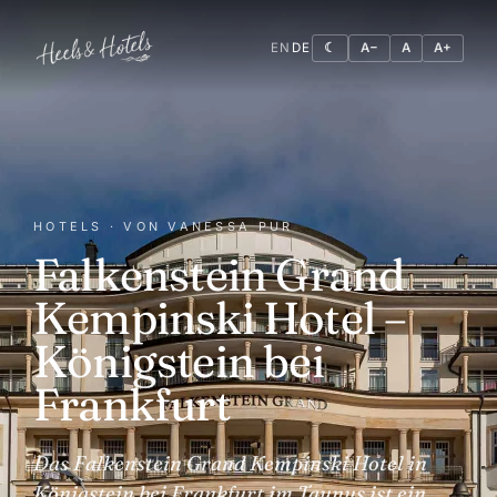
EN
DE
☾
A−
A
A+
HOTELS · VON VANESSA PUR
Falkenstein Grand
Kempinski Hotel –
Königstein bei
Frankfurt
Das Falkenstein Grand Kempinski Hotel in
Königstein bei Frankfurt im Taunus ist ein