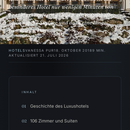
besonderes Hotel nur wenigen Minuten von
Frankfurt entfernt gelegen, ein traumhafter
Blick auf die Skyline und dazu eine lange
Geschichte. Das …
HOTELS
VANESSA PUR
18. OKTOBER 2018
9 MIN.
AKTUALISIERT 21. JULI 2026
INHALT
Geschichte des Luxushotels
01
106 Zimmer und Suiten
02