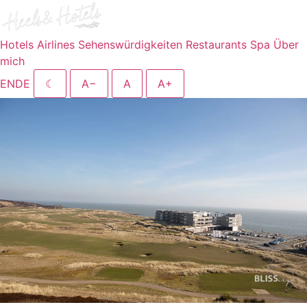
Hotels
Airlines
Sehenswürdigkeiten
Restaurants
Spa
Über
mich
EN
DE
☾
A−
A
A+