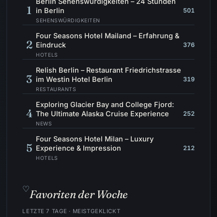
Berlin Sehenswürdigkeiten – 24 Stunden
1
in Berlin
501
SEHENSWÜRDIGKEITEN
Four Seasons Hotel Mailand – Erfahrung &
2
Eindruck
376
HOTELS
Relish Berlin – Restaurant Friedrichstrasse
3
im Westin Hotel Berlin
319
RESTAURANTS
Exploring Glacier Bay and College Fjord:
4
The Ultimate Alaska Cruise Experience
252
NEWS
Four Seasons Hotel Milan – Luxury
5
Experience & Impression
212
HOTELS
♡
Favoriten der Woche
LETZTE 7 TAGE · MEISTGEKLICKT