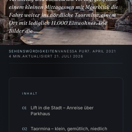
einem kleinen Mittagessen mit Meerblick die
Fahrt weiter ins nördliche Taormina, einem
Ort mit lediglich 11.000 Einwohner. Die
Bilder die …
SEHENSWÜRDIGKEITEN
VANESSA PUR
7. APRIL 2021
4 MIN.
AKTUALISIERT 21. JULI 2026
INHALT
Lift in die Stadt – Anreise über
01
Parkhaus
Taormina – klein, gemütlich, niedlich
02