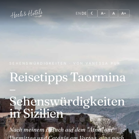
EN
DE
☾
A−
A
A+
SEHENSWÜRDIGKEITEN · VON VANESSA PUR
Reisetipps Taormina
–
Sehenswürdigkeiten
in Sizilien
Nach meinem Besuch auf dem "Ätna" am
Vormittag und Catania am Vortag, ging nach