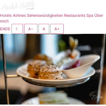
Hotels
Airlines
Sehenswürdigkeiten
Restaurants
Spa
Über
mich
EN
DE
☾
A−
A
A+