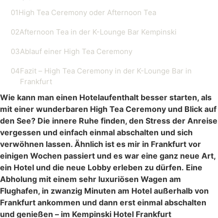
01
High Tea Ceremony oder Afternoon Tea
02
Afternoon Tea in der K-Lounge Bar Kempinski
03
Ablauf einer High Tea Ceremony
04
Fazit – High Tea Ceremony in der K-Lounge Bar in
Frankfurt
Wie kann man einen Hotelaufenthalt besser starten, als
mit einer wunderbaren High Tea Ceremony und Blick auf
den See? Die innere Ruhe finden, den Stress der Anreise
vergessen und einfach einmal abschalten und sich
verwöhnen lassen. Ähnlich ist es mir in Frankfurt vor
einigen Wochen passiert und es war eine ganz neue Art,
ein Hotel und die neue Lobby erleben zu dürfen. Eine
Abholung mit einem sehr luxuriösen Wagen am
Flughafen, in zwanzig Minuten am Hotel außerhalb von
Frankfurt ankommen und dann erst einmal abschalten
und genießen – im Kempinski Hotel Frankfurt