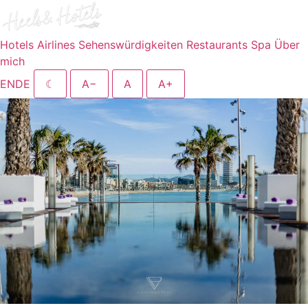
Hotels
Airlines
Sehenswürdigkeiten
Restaurants
Spa
Über
mich
EN
DE
☾
A−
A
A+