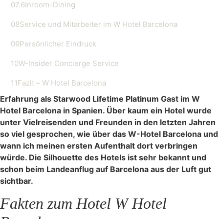
07.6
Inroom-Dining
08
Service und Mitarbeiter im W Hotel Barcelona
09
Persönlicher Eindruck
10
W-Insider Concierge Service
11
Fazit – W Hotel Barcelona
Erfahrung als Starwood Lifetime Platinum Gast im W
Hotel Barcelona in Spanien. Über kaum ein Hotel wurde
unter Vielreisenden und Freunden in den letzten Jahren
so viel gesprochen, wie über das W-Hotel Barcelona und
wann ich meinen ersten Aufenthalt dort verbringen
würde. Die Silhouette des Hotels ist sehr bekannt und
schon beim Landeanflug auf Barcelona aus der Luft gut
sichtbar.
Fakten zum Hotel W Hotel