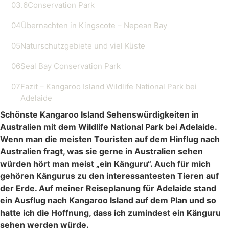
03.6
Conservation Park
04
Übernachten in Kingscote – Nepean Bay
05
Naturschutzgebiete und viel Küste
06
Seal Bay Conservation Park
07
Fazit – Kangaroo Island Wildlife National Park bei
Adelaide
Schönste Kangaroo Island Sehenswürdigkeiten in
Australien mit dem Wildlife National Park bei Adelaide.
Wenn man die meisten Touristen auf dem Hinflug nach
Australien fragt, was sie gerne in Australien sehen
würden hört man meist „ein Känguru“. Auch für mich
gehören Kängurus zu den interessantesten Tieren auf
der Erde. Auf meiner Reiseplanung für Adelaide stand
ein Ausflug nach Kangaroo Island auf dem Plan und so
hatte ich die Hoffnung, dass ich zumindest ein Känguru
sehen werden würde.