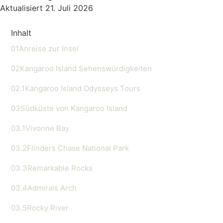
Aktualisiert 21. Juli 2026
Inhalt
01
Anreise zur Insel
02
Kangaroo Island Sehenswürdigkeiten
02.1
Kangaroo Island Odysseys Tours
03
Südküste von Kangaroo Island
03.1
Vivonne Bay
03.2
Flinders Chase National Park
03.3
Remarkable Rocks
03.4
Admirals Arch
03.5
Rocky River