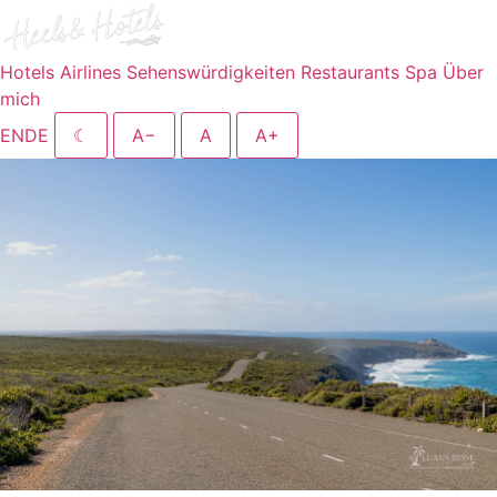
Hotels
Airlines
Sehenswürdigkeiten
Restaurants
Spa
Über
mich
EN
DE
☾
A−
A
A+