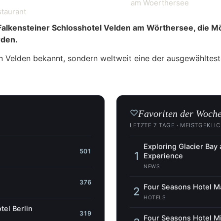
am Woerthersee
taurant
 Falkensteiner Schlosshotel Velden am Wörthersee, die 
rden.
 in Velden bekannt, sondern weltweit eine der ausgewähltes
Favoriten der Woch
♡
LETZTE 7 TAGE · MEISTGEKLI
Exploring Glacier Bay
501
1
Experience
NEWS
376
Four Seasons Hotel Ma
2
HOTELS
tel Berlin
319
Four Seasons Hotel Mi