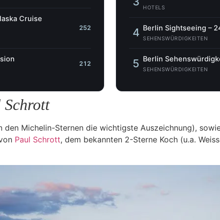
3
HOTELS
Alaska Cruise
Berlin Sightseeing – 2
252
4
SEHENSWÜRDIGKEITEN
ssion
Berlin Sehenswürdigke
5
212
SEHENSWÜRDIGKEITEN
 Schrott
 den Michelin-Sternen die wichtigste Auszeichnung), sowie
 von
Paul Schrott
, dem bekannten 2-Sterne Koch (u.a. Weisse