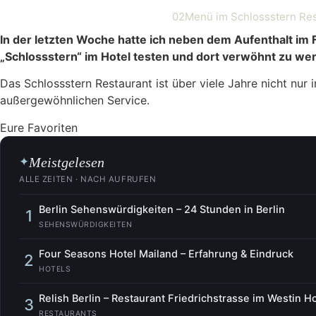
02
Menü im Schlossstern Res
In der letzten Woche hatte ich neben dem Aufenthalt im
„Schlossstern“ im Hotel testen und dort verwöhnt zu we
Das Schlossstern Restaurant ist über viele Jahre nicht nur
außergewöhnlichen Service.
Eure Favoriten
Meistgelesen
✦
ALLE ZEITEN · NACH AUFRUFEN
Berlin Sehenswürdigkeiten – 24 Stunden in Berlin
1
SEHENSWÜRDIGKEITEN
Four Seasons Hotel Mailand – Erfahrung & Eindruck
2
HOTELS
Relish Berlin – Restaurant Friedrichstrasse im Westin Ho
3
RESTAURANTS