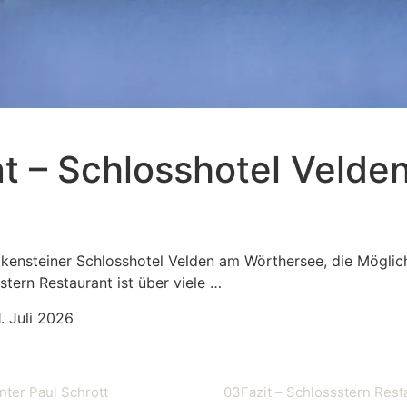
t – Schlosshotel Velde
alkensteiner Schlosshotel Velden am Wörthersee, die Mögli
tern Restaurant ist über viele …
1. Juli 2026
nter Paul Schrott
03
Fazit – Schlossstern Rest