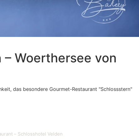
n – Woerthersee von
chkeit, das besondere Gourmet-Restaurant "Schlossstern"
aurant – Schlosshotel Velden