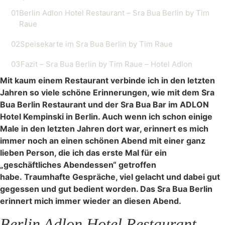
01
Berlin Adlon Hotel Restaurant – Sra Bua Berlin by Tim
Raue
02
Speisekarte im Sra Bua Berlin by Tim Raue
03
Fazit – Sra Bua Berlin by Tim Raue – Hotel Adlon
Mit kaum einem Restaurant verbinde ich in den letzten
Jahren so viele schöne Erinnerungen, wie mit dem Sra
Bua Berlin Restaurant und der Sra Bua Bar im ADLON
Hotel Kempinski in Berlin. Auch wenn ich schon einige
Male in den letzten Jahren dort war, erinnert es mich
immer noch an einen schönen Abend mit einer ganz
lieben Person, die ich das erste Mal für ein
„geschäftliches Abendessen“ getroffen
habe. Traumhafte Gespräche, viel gelacht und dabei gut
gegessen und gut bedient worden. Das Sra Bua Berlin
erinnert mich immer wieder an diesen Abend.
Berlin Adlon Hotel Restaurant –