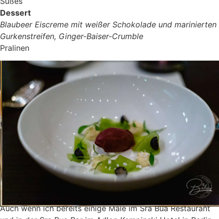
Süßes
Dessert
Blaubeer Eiscreme mit weißer Schokolade und marinierten
Gurkenstreifen, Ginger-Baiser-Crumble
Pralinen
Es ist für mich immer wieder schön zu sehen, wie viel
Mühe und Liebe in jedem Detail steckt. Man möchte jeden
einzelnen Gang erleben und wirklich entdecken.
Als Gast möchte man automatisch die verschiedenen
Zutaten vermischen, sich von den teils ungewöhnlichen
Kombinationen inspirieren lassen und nimmt auch immer
Inspirationen für die eigene Küche mit.
Fazit – Sra Bua Berlin by Tim
Raue – Hotel Adlon
Auch wenn ich bereits einige Male im Sra Bua Restaurant