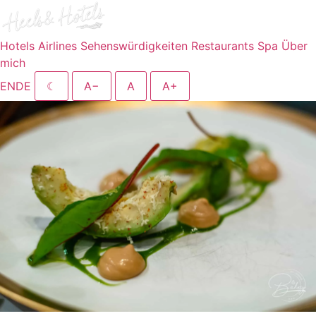
Hotels
Airlines
Sehenswürdigkeiten
Restaurants
Spa
Über
mich
EN
DE
☾
A−
A
A+