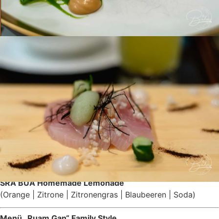
Speisekarte im Sra Bua Berlin by
Tim Raue
Drinks in der Sra Bua Bar
ESTELLA SEASON
(Ingwer | Himbeere | Minze | Limette | Pfirsich | Ginger
Ale)
MINT GARDEN
(Guave | Zitrone | Sellerie-Honig | Bitter Lemon | Minze)
SRA BUA Homemade Lemonade
(Orange | Zitrone | Zitronengras | Blaubeeren | Soda)
Menü „Ruam Gan“ Family Style