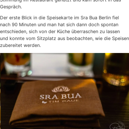
Gespräch.
Der erste Blick in die Speisekarte im Sra Bua Berlin fiel
nach 90 Minuten und man hat sich dann doch spontan
entschieden, sich von der Küche überraschen zu lassen
und konnte vom Sitzplatz aus beobachten, wie die Speisen
zubereitet werden.
Es ist gerade in der heutigen Zeit eine Art, die wunderbar
ist und sich in immer mehr Restaurants durchgesetzt hat.
Eine transparente Küche – keine Geheimnisse und immer
wieder eine nette Ablenkung am Abend.
Ich bin immer wieder überrascht, wie ruhig es doch in
vielen Küchen abläuft und so war es auch in der Küche des
Sra Bua.
Wie auch bei meinem ersten Besuch im Sra Bua vor dem
Brandenburger Tor, wird das Restaurant gerne für
Geschäftsmeetings genutzt, genauso wie für einen