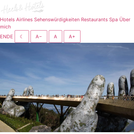
Hotels
Airlines
Sehenswürdigkeiten
Restaurants
Spa
Über
mich
EN
DE
☾
A−
A
A+