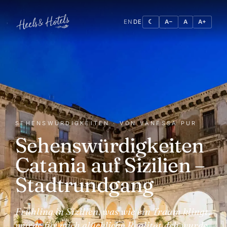
EN
DE
☾
A−
A
A+
SEHENSWÜRDIGKEITEN · VON VANESSA PUR
Sehenswürdigkeiten
Catania auf Sizilien –
Stadtrundgang
Frühling in Sizilien, was wie ein Traum klingt,
wurde für mich glückliche Realität. Ich wurde