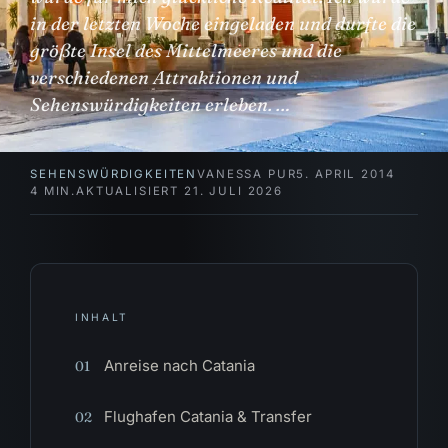
in der letzten Woche eingeladen und durfte die
größte Insel des Mittelmeeres und die
verschiedenen Attraktionen und
Sehenswürdigkeiten erleben. …
SEHENSWÜRDIGKEITEN
VANESSA PUR
5. APRIL 2014
4 MIN.
AKTUALISIERT 21. JULI 2026
INHALT
Anreise nach Catania
01
Flughafen Catania & Transfer
02